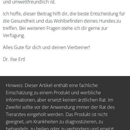
und umweltfreundlich ist.
Ich hoffe, dieser Beitrag hilft dir, die beste Entscheidung für
die Gesundheit und das Wohlbefinden deines Hundes zu
treffen. Bei weiteren Fragen stehe ich dir gerne zur
Verfügung.
Alles Gute für dich und deinen Vierbeiner!
Dr. Ilse Ertl
Hinweis: Dieser Artikel enthält eine fachliche
Einschätzung zu einem Produkt und werbliche
Informationen, aber ersetzt keinen ärztlichen Rat. Im
Zweifel sollte vor der Anwendung immer der Rat des
Tierarztes eingeholt werden. Das Produkt ist nicht
geeignet, um Krankheiten zu diagnostizieren, zu
behandeln, zu heilen oder zu verhindern und ersetzt